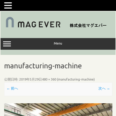
コ
ン
テ
ン
ツ
へ
ス
キ
ッ
Menu
プ
manufacturing-machine
公開日時:
2019年5月29日
480 × 360
(
manufacturing-machine
)
← 前へ
次へ →