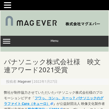
コ
ン
テ
ン
ツ
へ
ス
キ
ッ
Menu
プ
パナソニック株式会社様 映文
連アワード2021受賞
投稿者:
Magever
|
2022年1月27日
弊社が制作協力させていただいたパナソニック株式会社様のプロ
モーションビデオ「
フワっ、コンっ、スーっ？ パナソニックのグ
ラファイト Curo（キューロ）
」
が公益財団法人 映像文化製作者