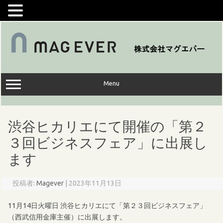
コ
ン
テ
ン
ツ
へ
ス
キ
ッ
Menu
プ
渋谷ヒカリエにて開催の「第２
３回ビジネスフェア」に出展し
ます
投稿者:
Magever
|
2023年11月13日
11月14日火曜日 渋谷ヒカリエにて「第２３回ビジネスフェア」
（西武信用金庫主催）に出展します。