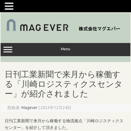
コ
ン
テ
ン
ツ
へ
ス
キ
ッ
Menu
プ
日刊工業新聞で来月から稼働す
る「川崎ロジスティクスセンタ
ー」が紹介されました
投稿者:
Magever
|
2023年12月24日
日刊工業新聞で来月から稼働する物流拠点「川崎ロジスティクス
センター」を紹介して頂きました。