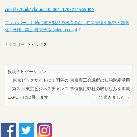
cm2hlk70uik47knu6c20_001_1703221969406
マグエバー、川崎に磁石製品の物流拠点 在庫管理を集中・効率
化 | 日刊工業新聞 電子版 (nikkan.co.jp)
カテゴリー:
トピックス
投稿ナビゲーション
←
東京ビックサイトにて開催の
東京商工会議所の知的財産活用
「第３回 東京ビジネスチャンス
事例集に弊社の取り組みを掲載
EXPO」に出展します
して頂きました
→