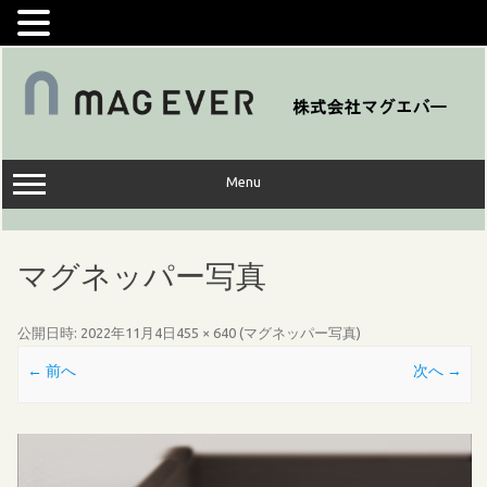
コ
ン
テ
ン
ツ
へ
ス
キ
ッ
Menu
プ
マグネッパー写真
公開日時:
2022年11月4日
455 × 640
(
マグネッパー写真
)
← 前へ
次へ →