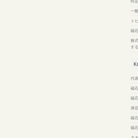
特
一
ト
磁
株
す
K
代
磁
磁
身
磁
磁
ネ