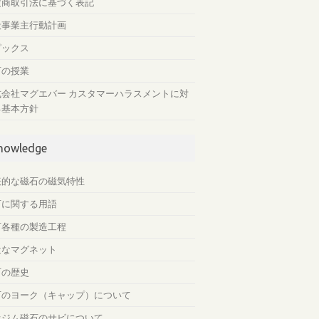
定商取引法に基づく表記
般事業主行動計画
ピックス
石の授業
式会社マグエバー カスタマーハラスメントに対
る基本方針
nowledge
表的な磁石の磁気特性
石に関する用語
石各種の製造工程
近なマグネット
石の歴史
石のヨーク（キャップ）について
オジム磁石のサビについて