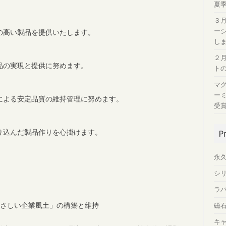
夏
３
ー
の高い製品を提供いたします。
し
２
品の実現と提供に努めます。
ト
マ
ー
による安定品質の維持管理に努めます。
受
り込んだ製品作りを心掛けます。
P
永
シ
ラ
さしい企業風土」の構築と維持
磁
キ