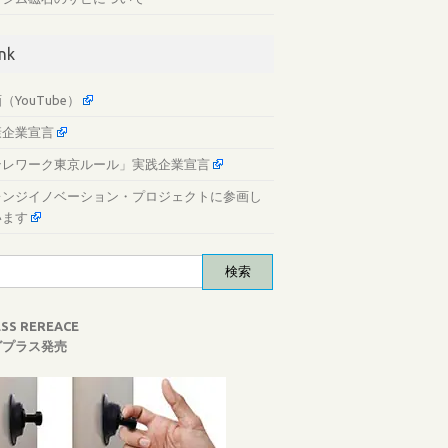
ink
（YouTube）
康企業宣言
テレワーク東京ルール」実践企業宣言
レンジイノベーション・プロジェクトに参画し
います
ESS REREACE
グプラス発売