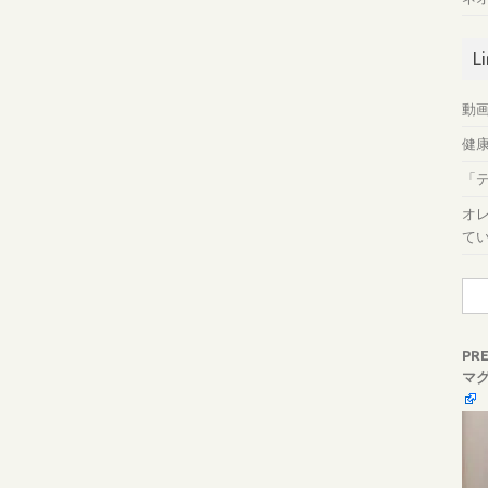
L
動画
健
「
オ
て
検
索:
PR
マ