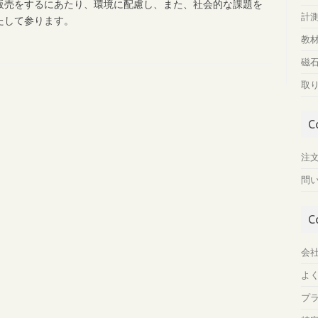
販売をするにあたり、環境に配慮し、また、社会的な課題を
計
たして参ります。
教
磁
取
C
注
問
C
会
よ
プ