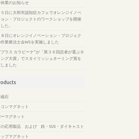
季休業のお知らせ
月５日に大和市認知症カフェでオレンジイノベ
ション・プロジェクトのワークショップを開催
ました。
月８日にオレンジイノベーション・プロジェク
の作業療法士会WSを実施しました
グプラス カラビーナ”が「第３６回読者が選ぶネ
ミング大賞」でスタイリッシュネーミング賞を
賞しました
roducts
久磁石
リコンマグネット
バーマグネット
石の応用製品 および 鉄・SUS・ダイキャスト
ャップマグネット