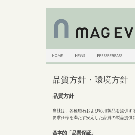
コ
ン
テ
ン
ツ
へ
ス
キ
ッ
プ
HOME
NEWS
PRESSREREASE
品質方針・環境方針
品質方針
当社は、各種磁石および応用製品を提供す
要求仕様を満たす安定した品質の製品提供
基本的「品質保証」