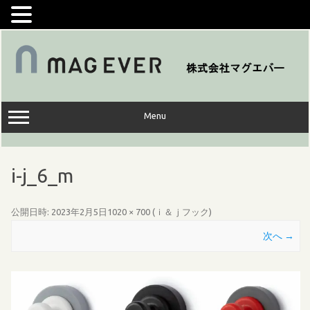
コ
ン
テ
ン
ツ
へ
ス
キ
ッ
Menu
プ
i-j_6_m
公開日時:
2023年2月5日
1020 × 700
(
ｉ＆ｊフック
)
次へ →