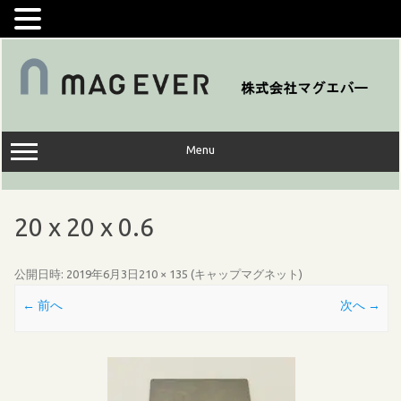
コ
ン
テ
ン
ツ
へ
ス
キ
ッ
Menu
プ
20 x 20 x 0.6
公開日時:
2019年6月3日
210 × 135
(
キャップマグネット
)
← 前へ
次へ →