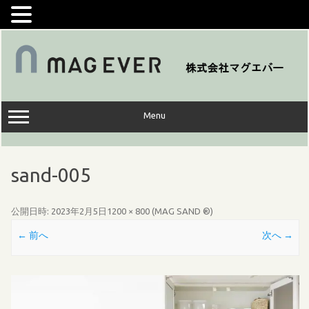
コ
ン
テ
ン
ツ
へ
ス
キ
ッ
Menu
プ
sand-005
公開日時:
2023年2月5日
1200 × 800
(
MAG SAND ®
)
← 前へ
次へ →