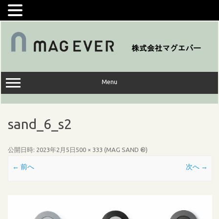
コ
ン
テ
ン
ツ
へ
ス
キ
ッ
Menu
プ
sand_6_s2
公開日時:
2023年2月5日
500 × 333
(
MAG SAND ®
)
← 前へ
次へ →