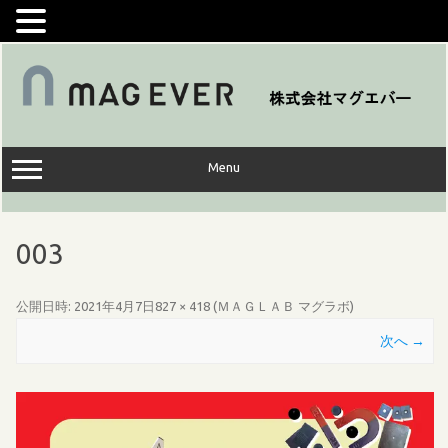
コ
ン
テ
ン
ツ
へ
ス
キ
ッ
Menu
プ
003
公開日時:
2021年4月7日
827 × 418
(
ＭＡＧＬＡＢ マグラボ
)
次へ →