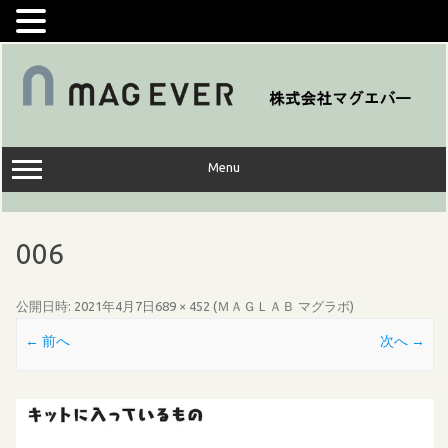
コ
ン
テ
ン
ツ
へ
ス
キ
ッ
Menu
プ
006
公開日時:
2021年4月7日
689 × 452
(
ＭＡＧＬＡＢ マグラボ
)
← 前へ
次へ →