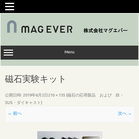
コ
ン
テ
ン
ツ
へ
ス
キ
ッ
Menu
プ
磁石実験キット
公開日時:
2019年6月2日
210 × 135
(
磁石の応用製品 および 鉄・
SUS・ダイキャスト
)
← 前へ
次へ →