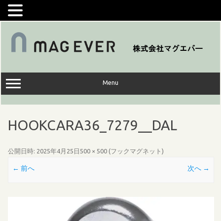
コ
ン
テ
ン
ツ
へ
ス
キ
ッ
Menu
プ
HOOKCARA36_7279__DAL
公開日時:
2025年4月25日
500 × 500
(
フックマグネット
)
← 前へ
次へ →