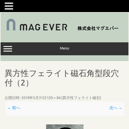
コ
ン
テ
ン
ツ
へ
ス
キ
ッ
Menu
プ
異方性フェライト磁石角型段穴
付（2）
公開日時:
2019年5月31日
130 × 84
(
異方性フェライト磁石
)
← 前へ
次へ →