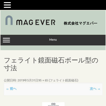
コ
ン
テ
ン
ツ
へ
ス
キ
ッ
Menu
プ
フェライト鏡面磁石ボール型の
寸法
公開日時:
2019年5月31日
95 × 65
(
フェライト鏡面磁石
)
← 前へ
次へ →