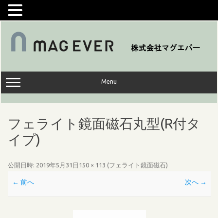
コ
ン
テ
ン
ツ
へ
ス
キ
ッ
Menu
プ
フェライト鏡面磁石丸型(R付タ
イプ)
公開日時:
2019年5月31日
150 × 113
(
フェライト鏡面磁石
)
← 前へ
次へ →