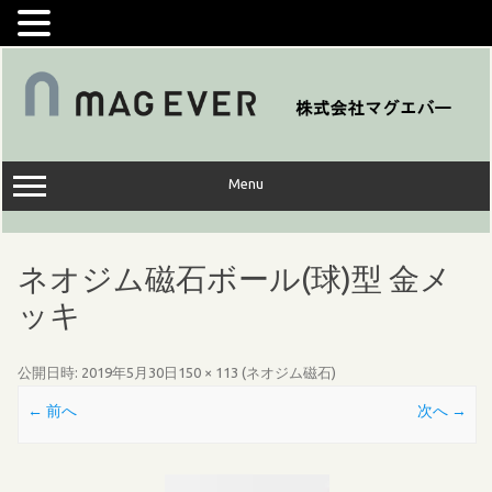
コ
ン
テ
ン
ツ
へ
ス
キ
ッ
Menu
プ
ネオジム磁石ボール(球)型 金メ
ッキ
公開日時:
2019年5月30日
150 × 113
(
ネオジム磁石
)
← 前へ
次へ →