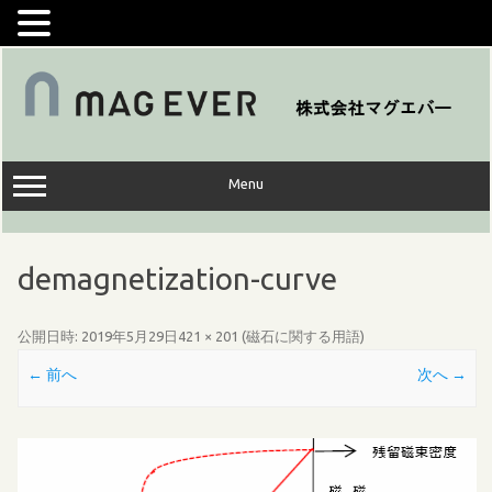
コ
ン
テ
ン
ツ
へ
ス
キ
ッ
Menu
プ
demagnetization-curve
公開日時:
2019年5月29日
421 × 201
(
磁石に関する用語
)
← 前へ
次へ →