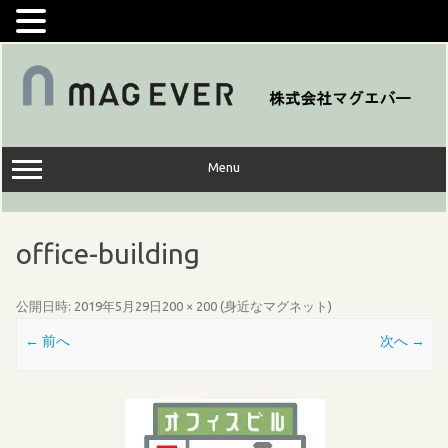
コ
ン
テ
ン
ツ
へ
ス
キ
ッ
Menu
プ
office-building
公開日時:
2019年5月29日
200 × 200
(
身近なマグネット
)
← 前へ
次へ →