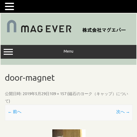
コ
ン
テ
ン
ツ
へ
ス
キ
ッ
Menu
プ
door-magnet
公開日時:
2019年5月29日
109 × 157
(
磁石のヨーク（キャップ）につい
て
)
← 前へ
次へ →