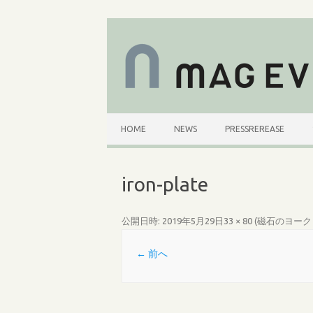
コ
ン
テ
ン
ツ
へ
ス
キ
ッ
プ
HOME
NEWS
PRESSREREASE
iron-plate
公開日時:
2019年5月29日
33 × 80
(
磁石のヨーク
← 前へ