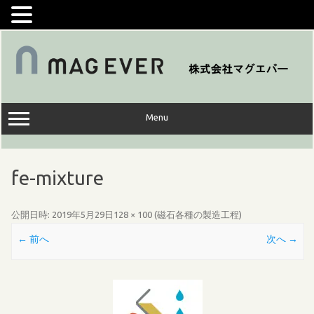
コ
ン
テ
ン
ツ
へ
ス
キ
ッ
Menu
プ
fe-mixture
公開日時:
2019年5月29日
128 × 100
(
磁石各種の製造工程
)
← 前へ
次へ →