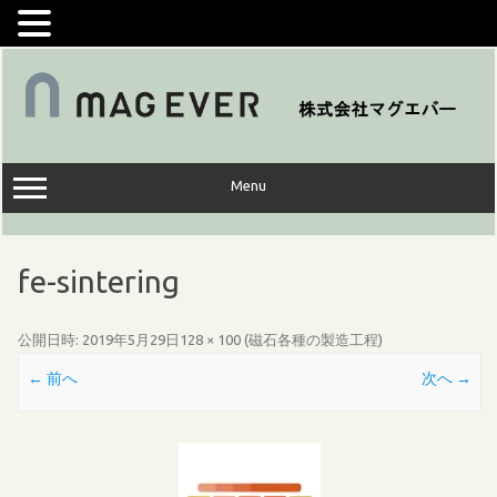
コ
ン
テ
ン
ツ
へ
ス
キ
ッ
Menu
プ
fe-sintering
公開日時:
2019年5月29日
128 × 100
(
磁石各種の製造工程
)
← 前へ
次へ →