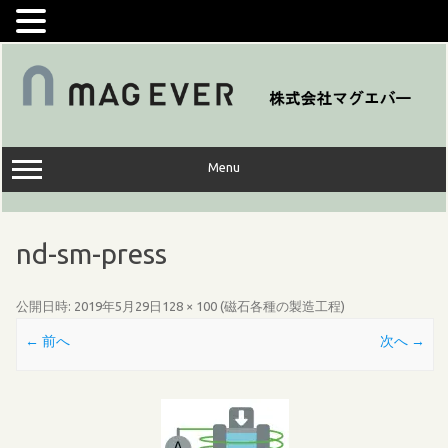
コ
ン
テ
ン
ツ
へ
ス
キ
ッ
Menu
プ
nd-sm-press
公開日時:
2019年5月29日
128 × 100
(
磁石各種の製造工程
)
← 前へ
次へ →