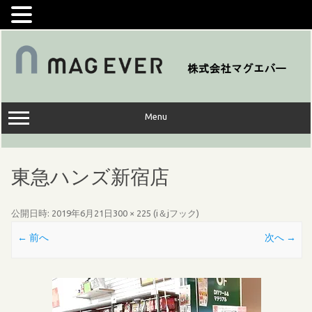
コ
ン
テ
ン
ツ
へ
ス
キ
ッ
Menu
プ
東急ハンズ新宿店
公開日時:
2019年6月21日
300 × 225
(
i＆jフック
)
← 前へ
次へ →