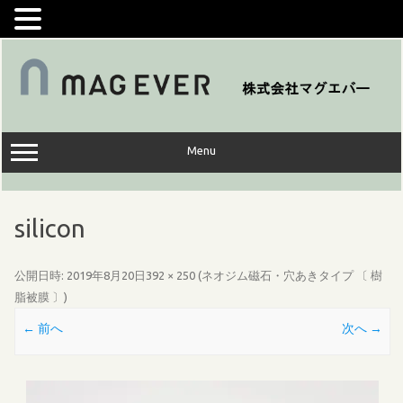
コ
ン
テ
ン
ツ
へ
ス
キ
ッ
Menu
プ
silicon
公開日時:
2019年8月20日
392 × 250
(
ネオジム磁石・穴あきタイプ 〔 樹
脂被膜 〕
)
← 前へ
次へ →