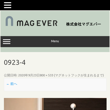
コ
ン
テ
ン
ツ
へ
ス
キ
ッ
Menu
プ
0923-4
公開日時:
2020年9月23日
800 × 533
(
マグネットフックが生まれるまで
)
← 前へ