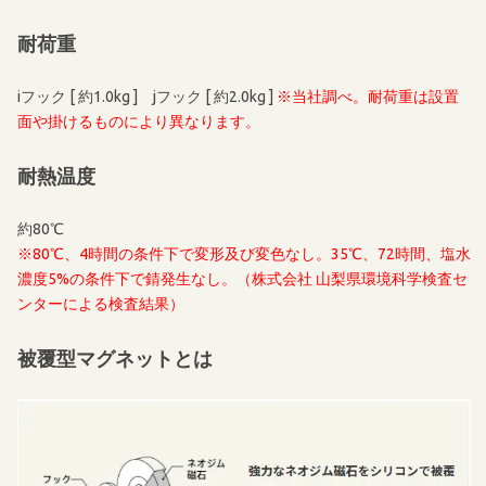
耐荷重
iフック [ 約1.0kg ] jフック [ 約2.0kg ]
※当社調べ。耐荷重は設置
面や掛けるものにより異なります。
耐熱温度
約80℃
※80℃、4時間の条件下で変形及び変色なし。35℃、72時間、塩水
濃度5%の条件下で錆発生なし。（株式会社 山梨県環境科学検査セ
ンターによる検査結果）
被覆型マグネットとは