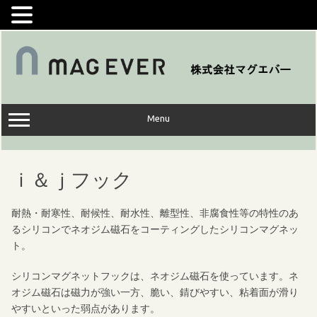
コ
ン
テ
ン
ツ
へ
ス
キ
ッ
Menu
プ
ｉ＆ｊフック
耐熱・耐寒性、耐候性、耐水性、離型性、非腐食性等の特性のあ
るシリコンでネオジム磁石をコーティングしたシリコンマグネッ
ト。
シリコンマグネットフックは、ネオジム磁石を使っています。ネ
オジム磁石は磁力が強い一方、脆い、錆びやすい、粘着面が滑り
やすいといった弱点があります。