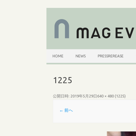
コ
ン
テ
ン
ツ
へ
ス
キ
ッ
プ
HOME
NEWS
PRESSREREASE
1225
公開日時:
2019年5月29日
640 × 480
(
1225
)
← 前へ