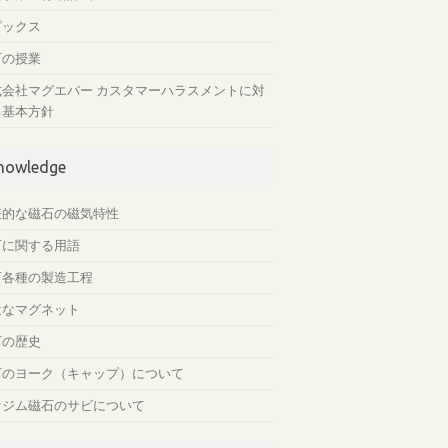
ピックス
石の授業
式会社マグエバー カスタマーハラスメントに対
る基本方針
nowledge
表的な磁石の磁気特性
石に関する用語
石各種の製造工程
近なマグネット
石の歴史
石のヨーク（キャップ）について
オジム磁石のサビについて