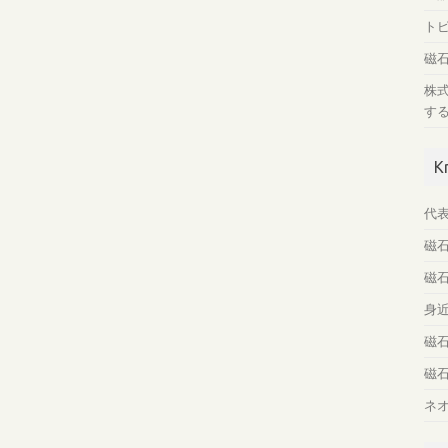
ト
磁
株
す
K
代
磁
磁
身
磁
磁
ネ