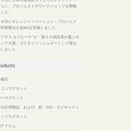
ション・プロジェクトのワークショップを開催
ました。
月８日にオレンジイノベーション・プロジェク
の作業療法士会WSを実施しました
グプラス カラビーナ”が「第３６回読者が選ぶネ
ミング大賞」でスタイリッシュネーミング賞を
賞しました
roducts
久磁石
リコンマグネット
バーマグネット
石の応用製品 および 鉄・SUS・ダイキャスト
ャップマグネット
測アイテム