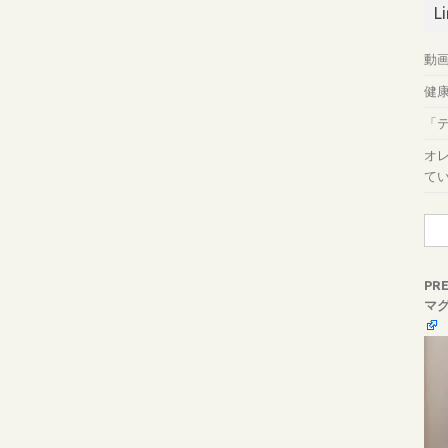
L
動画
健
「
オ
て
検
索:
PR
マ