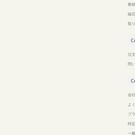
教
磁
取
C
注
問
C
会
よ
プ
特
一