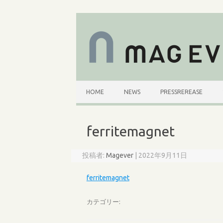
コ
ン
テ
ン
ツ
へ
ス
キ
ッ
プ
HOME
NEWS
PRESSREREASE
ferritemagnet
投稿者:
Magever
|
2022年9月11日
ferritemagnet
カテゴリー: