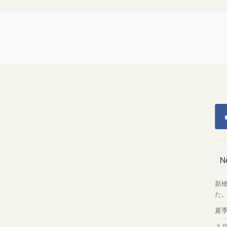
N
新
た
夏
３