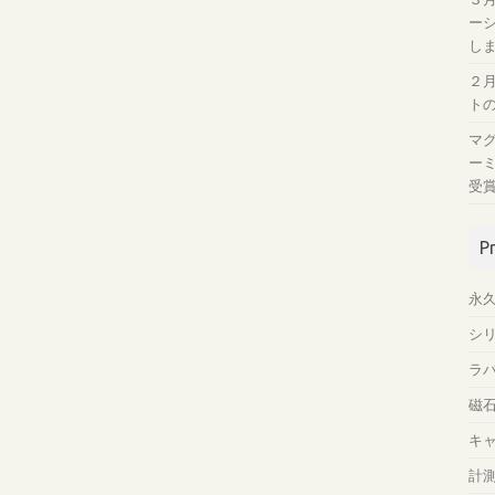
ー
し
２
ト
マ
ー
受
P
永
シ
ラ
磁
キ
計