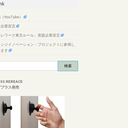
ink
（YouTube）
康企業宣言
テレワーク東京ルール」実践企業宣言
レンジイノベーション・プロジェクトに参画し
います
ESS REREACE
グプラス発売