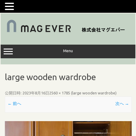
コ
ン
テ
ン
ツ
へ
ス
キ
ッ
Menu
プ
large wooden wardrobe
公開日時:
2023年8月16日
2560 × 1785
(
large wooden wardrobe
)
← 前へ
次へ →