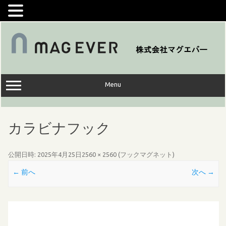
コ
ン
テ
ン
ツ
へ
ス
キ
ッ
Menu
プ
カラビナフック
公開日時:
2025年4月25日
2560 × 2560
(
フックマグネット
)
← 前へ
次へ →