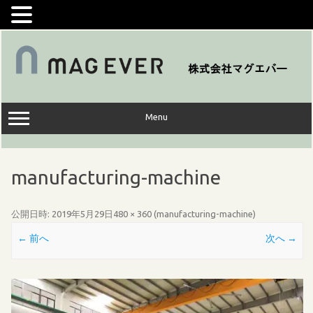
コ
ン
テ
ン
ツ
へ
ス
キ
ッ
Menu
プ
manufacturing-machine
公開日時:
2019年5月29日
480 × 360
(
manufacturing-machine
)
← 前へ
次へ →