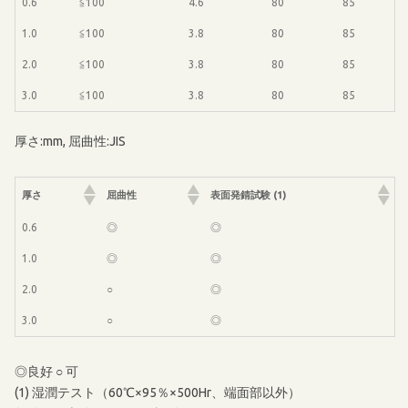
0.6
≦100
4.6
80
85
1.0
≦100
3.8
80
85
2.0
≦100
3.8
80
85
3.0
≦100
3.8
80
85
厚さ:mm, 屈曲性:JIS
厚さ
屈曲性
表面発錆試験 (1)
0.6
◎
◎
1.0
◎
◎
2.0
○
◎
3.0
○
◎
◎良好 ○ 可
(1) 湿潤テスト（60℃×95％×500Hr、端面部以外）