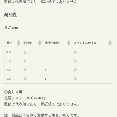
数値は代表値であり、保証値ではありません。
耐油性
厚さ:mm
厚さ
防錆油
機械切削油
スピンドルオイル
0.6
◎
○
◎
1.0
◎
○
◎
2.0
◎
○
◎
3.0
◎
○
◎
◎良好 ○ 可
侵浸テスト（20℃×24Hr）
数値は代表値であり、保証値ではありません。
注）製品は予告無く変更する場合があります。