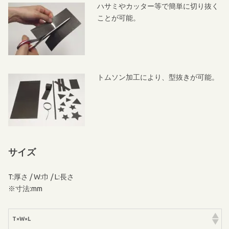
ハサミやカッター等で簡単に切り抜く
ことが可能。
トムソン加工により、型抜きが可能。
サイズ
T:厚さ / W:巾 / L:長さ
※寸法:mm
T×W×L