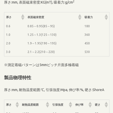
2
厚さ:mm, 表面磁束密度:KG(mT), 吸着力:g/cm
厚さ
表面磁束密度
吸着力
0.6
0.85～0.95(85～95)
180
1.0
1.25～1.3(125～130)
360
2.0
1.9～1.95(190～195)
450
3.0
2.1～2.2(210～220)
530
※測定着磁パターンは5mmピッチ片面多極着磁
製品物理特性
厚さ:mm, 耐熱温度範囲:℃, 引張強度:Mpa, 伸び率:%, 硬さ:ShoreA
厚さ
耐熱温度範囲
引張強度
伸び率
硬さ