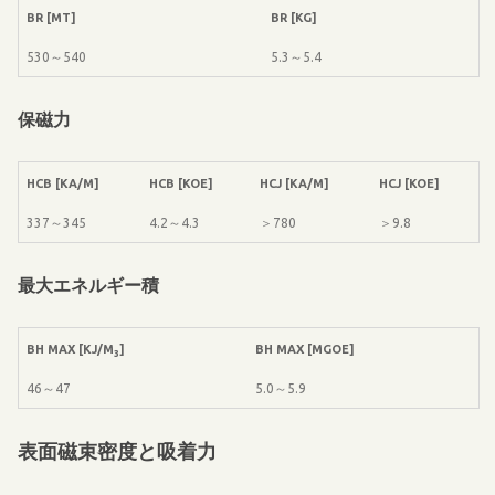
BR [MT]
BR [KG]
530～540
5.3～5.4
保磁力
HCB [KA/M]
HCB [KOE]
HCJ [KA/M]
HCJ [KOE]
337～345
4.2～4.3
＞780
＞9.8
最大エネルギー積
BH MAX [KJ/M
]
BH MAX [MGOE]
3
46～47
5.0～5.9
表面磁束密度と吸着力