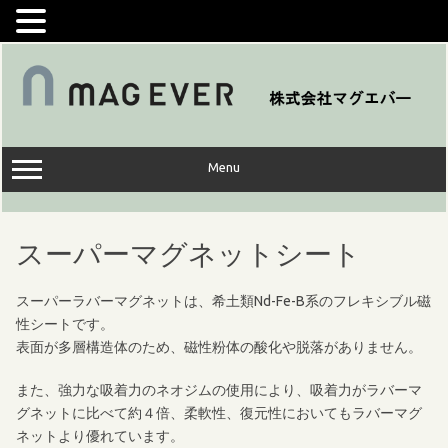
コ
ン
テ
ン
ツ
へ
ス
キ
ッ
Menu
プ
スーパーマグネットシート
スーパーラバーマグネットは、希土類Nd-Fe-B系のフレキシブル磁
性シートです。
表面が多層構造体のため、磁性粉体の酸化や脱落がありません。
また、強力な吸着力のネオジムの使用により、吸着力がラバーマ
グネットに比べて約４倍、柔軟性、復元性においてもラバーマグ
ネットより優れています。