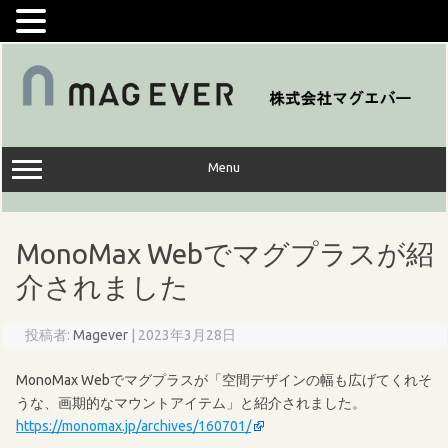
コ
ン
テ
ン
ツ
へ
ス
キ
ッ
Menu
プ
MonoMax Webでマグプラスが紹
介されました
投稿者:
Magever
|
2023年3月28日
MonoMax Webでマグプラスが「空間デザインの幅も広げてくれそ
うな、画期的なマウントアイテム」と紹介されました。
https://monomax.jp/archives/160701/