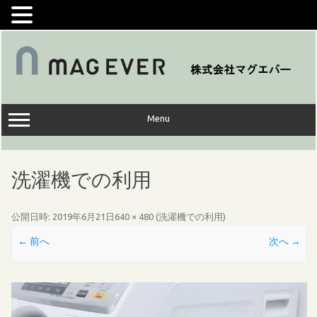
コ
ン
テ
ン
ツ
へ
ス
キ
ッ
Menu
プ
洗濯機での利用
公開日時:
2019年6月21日
640 × 480
(
洗濯機での利用
)
← 前へ
次へ →