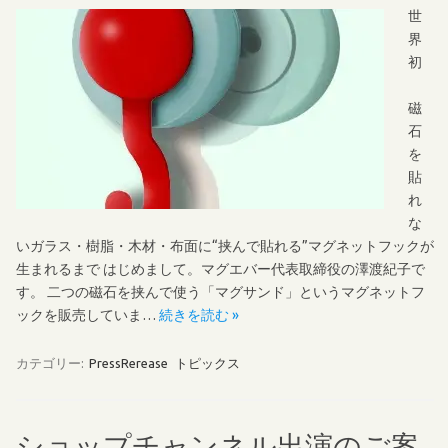
世
界
初
磁
石
を
貼
れ
な
いガラス・樹脂・木材・布面に“挟んで貼れる”マグネットフックが
生まれるまで はじめまして。マグエバー代表取締役の澤渡紀子で
す。 二つの磁石を挟んで使う「マグサンド」というマグネットフ
ックを販売していま…
続きを読む »
カテゴリー:
PressRerease
トピックス
ショップチャンネル出演のご案