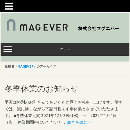
コ
ン
テ
ン
ツ
へ
ス
キ
ッ
Menu
プ
投稿者「
MAGEVER
」のアーカイブ
冬季休業のお知らせ
平素は格別のお引き立てをいただき厚くお礼申し上げます。 弊社
では、誠に勝手ながら下記日程を冬季休業とさせていただきま
す。 ■冬季休業期間 2021年12月29日(水) ～ 2022年1月4日
（火） 休業期間中にいただいた…
続きを読む »