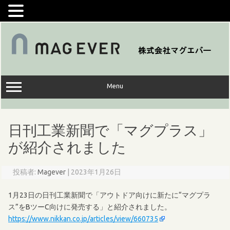
コ
ン
テ
ン
ツ
へ
ス
キ
ッ
Menu
プ
日刊工業新聞で「マグプラス」
が紹介されました
投稿者:
Magever
|
2023年1月26日
1月23日の日刊工業新聞で「アウトドア向けに新たに“マグプラ
ス”をBツーC向けに発売する」と紹介されました。
https://www.nikkan.co.jp/articles/view/660735