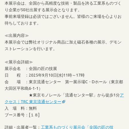
本展示会は、全国から高精度な技術・製品を誇る工業系ものづく
り企業が50社出展する展示会となります。
事前来場登録は必須ではございません。皆様のご来場を心よりお
待ちしております。
≪出展内容≫
本展示会では弊社オリジナル商品に加え磁石各種の展示、デモン
ストレーションを行います。
≪展示会詳細≫
展示会名 ：全国の匠の技展
日 程 ：2025年9月10日(水)11時～17時
会 場 ：東京流通センター 第一展示場C・Dホール（東京都
大田区平和島6-1-1）
★東京モノレール「流通センター駅」から徒歩1分
ア
クセス｜TRC 東京流通センター
入 場 料：無料
ブース番号：[１８]
詳細・出展者一覧：
工業系ものづくり展示会「全国の匠の技