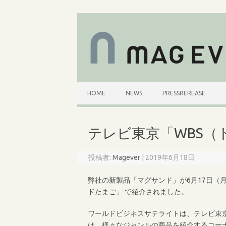
コ
ン
テ
ン
ツ
へ
ス
キ
ッ
プ
HOME
NEWS
PRESSREREASE
テレビ東京「WBS（
投稿者:
Magever
|
2019年6月18日
弊社の新製品「マグサンド」が6月17日（
ドたまご」 で紹介されました。
ワールドビジネスサテライトは、テレビ東
は、様々なジャンルの商品を紹介するコー