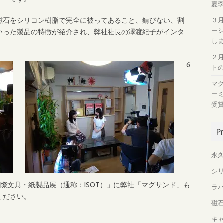
夏
磁石をシリコン樹脂で完全に被ってあること、錆びない、割
３
ー
いった製品の特徴が紹介され、弊社社長の澤渡紀子がインタ
し
２
6
ト
マ
ー
受
P
永
シ
 国際文具・紙製品展（通称：ISOT）」に弊社「マグサンド」も
ラ
ください。
磁
キ