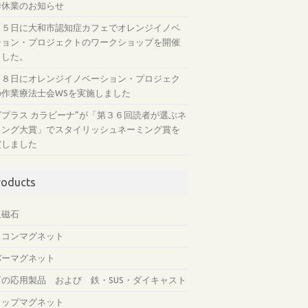
季休業のお知らせ
月５日に大和市認知症カフェでオレンジイノベ
ション・プロジェクトのワークショップを開催
ました。
月８日にオレンジイノベーション・プロジェク
の作業療法士会WSを実施しました
グプラス カラビーナ”が「第３６回読者が選ぶネ
ミング大賞」でスタイリッシュネーミング賞を
賞しました
roducts
久磁石
リコンマグネット
バーマグネット
石の応用製品 および 鉄・SUS・ダイキャスト
ャップマグネット