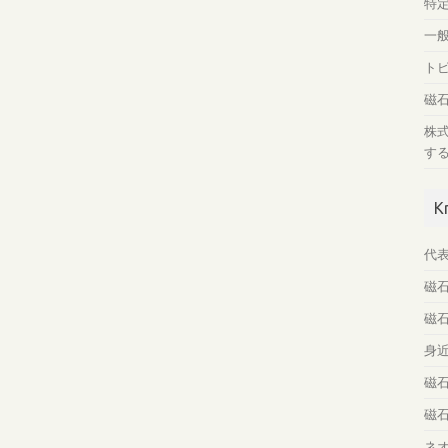
特
一
ト
磁
株
す
K
代
磁
磁
身
磁
磁
ネ