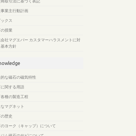
定商取引法に基づく表記
般事業主行動計画
ピックス
石の授業
式会社マグエバー カスタマーハラスメントに対
る基本方針
nowledge
表的な磁石の磁気特性
石に関する用語
石各種の製造工程
近なマグネット
石の歴史
石のヨーク（キャップ）について
オジム磁石のサビについて