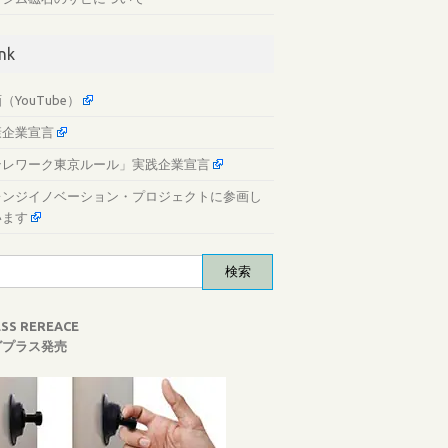
ink
（YouTube）
康企業宣言
テレワーク東京ルール」実践企業宣言
レンジイノベーション・プロジェクトに参画し
います
ESS REREACE
グプラス発売