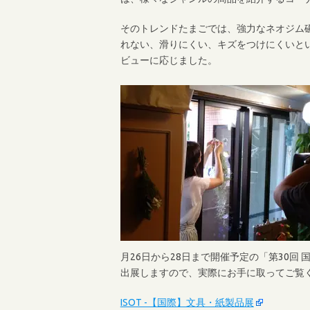
そのトレンドたまごでは、強力なネオジム
れない、滑りにくい、キズをつけにくいと
ビューに応じました。
月26日から28日まで開催予定の「第30回
出展しますので、実際にお手に取ってご覧
ISOT -【国際】文具・紙製品展