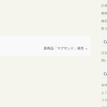
計
教
磁
取
C
新商品「マグサンド」発売
→
注
問
C
会
よ
プ