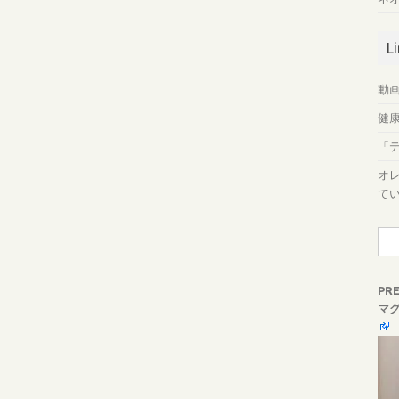
L
動画
健
「
オ
て
検
索:
PR
マ