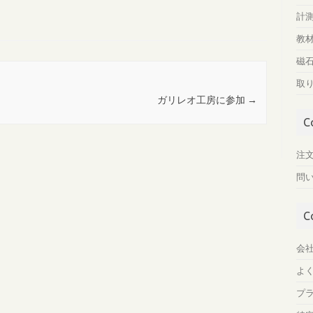
計
教
磁
取
ガリレオ工房に参加
→
C
注
問
C
会
よ
プ