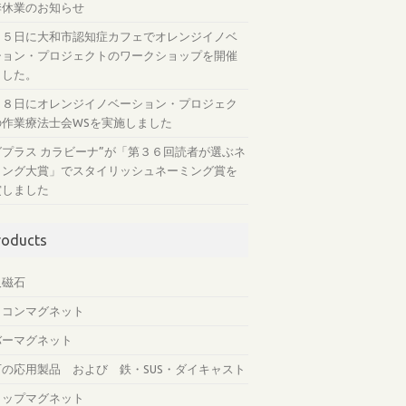
季休業のお知らせ
月５日に大和市認知症カフェでオレンジイノベ
ション・プロジェクトのワークショップを開催
ました。
月８日にオレンジイノベーション・プロジェク
の作業療法士会WSを実施しました
グプラス カラビーナ”が「第３６回読者が選ぶネ
ミング大賞」でスタイリッシュネーミング賞を
賞しました
roducts
久磁石
リコンマグネット
バーマグネット
石の応用製品 および 鉄・SUS・ダイキャスト
ャップマグネット