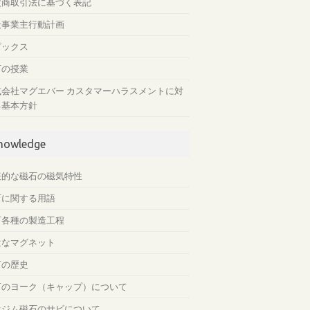
定商取引法に基づく表記
般事業主行動計画
ピックス
石の授業
式会社マグエバー カスタマーハラスメントに対
る基本方針
nowledge
表的な磁石の磁気特性
石に関する用語
石各種の製造工程
近なマグネット
石の歴史
石のヨーク（キャップ）について
オジム磁石のサビについて