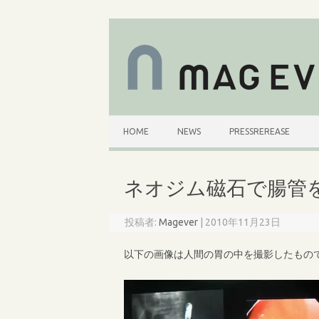
コ
ン
テ
ン
ツ
へ
ス
キ
ッ
プ
HOME
NEWS
PRESSREREASE
ネオジム磁石で腸管
投稿者:
Magever
|
2010年11月23日
以下の画像は人間の胃の中を撮影したもの