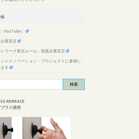
ink
（YouTube）
康企業宣言
テレワーク東京ルール」実践企業宣言
レンジイノベーション・プロジェクトに参画し
います
ESS REREACE
グプラス発売