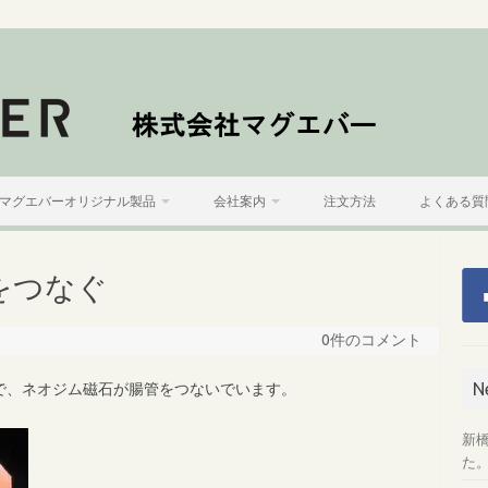
マグエバーオリジナル製品
会社案内
注文方法
よくある質
をつなぐ
0件のコメント
N
で、ネオジム磁石が腸管をつないでいます。
新
た