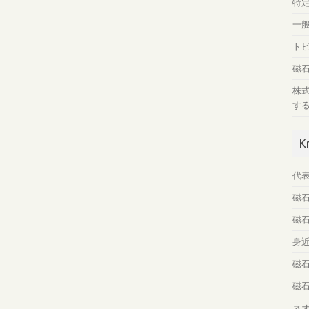
特
一
ト
磁
株
す
K
代
磁
磁
身
磁
磁
ネ