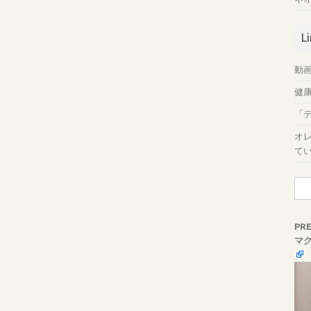
L
動画
健
「
オ
て
検
索:
PR
マ