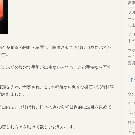
夏
３
ー
し
２
ト
磁石を腸管の内腔へ留置し、吸着させておけば自然にバイパ
マ
です。
ー
受
ガン末期の腹水で手術が出来ない人でも、この手法なら可能
P
五郎先先がご考案され、１5年程前から色々な磁石で試行錯誤
功されました。
永
シ
『山内法』と呼ばれ、日本のみならず世界的に注目を集めて
ラ
磁
の苦しむ方々を助けて欲しいと思います。
キ